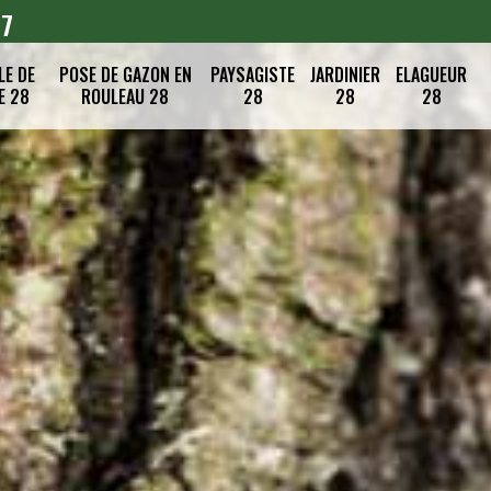
07
LE DE
POSE DE GAZON EN
PAYSAGISTE
JARDINIER
ELAGUEUR
E 28
ROULEAU 28
28
28
28