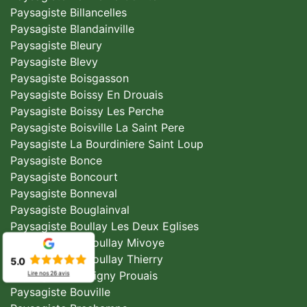
Paysagiste Billancelles
Paysagiste Blandainville
Paysagiste Bleury
Paysagiste Blevy
Paysagiste Boisgasson
Paysagiste Boissy En Drouais
Paysagiste Boissy Les Perche
Paysagiste Boisville La Saint Pere
Paysagiste La Bourdiniere Saint Loup
Paysagiste Bonce
Paysagiste Boncourt
Paysagiste Bonneval
Paysagiste Bouglainval
Paysagiste Boullay Les Deux Eglises
Paysagiste Le Boullay Mivoye
Paysagiste Le Boullay Thierry
5.0
Paysagiste Boutigny Prouais
Lire nos
26
avis
Paysagiste Bouville