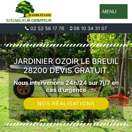
MENU
02 52 56 17 76
06 10 34 31 07
JARDINIER OZOIR LE BREUIL
28200 DEVIS GRATUIT.
Nous intervenons 24h/24 sur 7j/7 en
cas d'urgence
NOS RÉALISATIONS