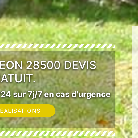
REON 28500 DEVIS
ATUIT.
24 sur 7j/7 en cas d'urgence
ÉALISATIONS