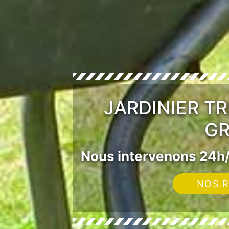
JARDINIER T
GR
Nous intervenons 24h/
NOS R