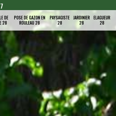
07
LE DE
POSE DE GAZON EN
PAYSAGISTE
JARDINIER
ELAGUEUR
E 28
ROULEAU 28
28
28
28