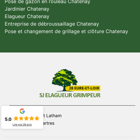
Pose de gazon en rouleau Chatenay
Jardinier Chatenay
Elagueur Chatenay
Entreprise de débroussaillage Chatenay
Pose et changement de grillage et clôture Chatenay
Rue Hubert Latham
5.0
28000 Chartres
Lire nos
26
avis