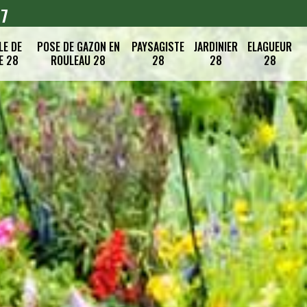
07
LE DE
POSE DE GAZON EN
PAYSAGISTE
JARDINIER
ELAGUEUR
E 28
ROULEAU 28
28
28
28