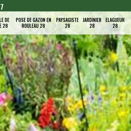
07
LE DE
POSE DE GAZON EN
PAYSAGISTE
JARDINIER
ELAGUEUR
E 28
ROULEAU 28
28
28
28