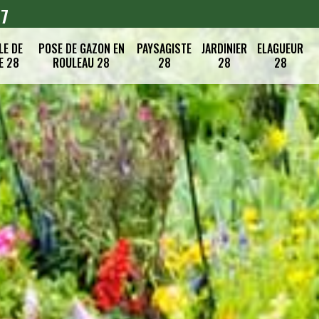
07
LE DE
POSE DE GAZON EN
PAYSAGISTE
JARDINIER
ELAGUEUR
E 28
ROULEAU 28
28
28
28