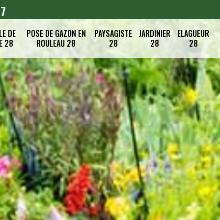
07
LE DE
POSE DE GAZON EN
PAYSAGISTE
JARDINIER
ELAGUEUR
E 28
ROULEAU 28
28
28
28