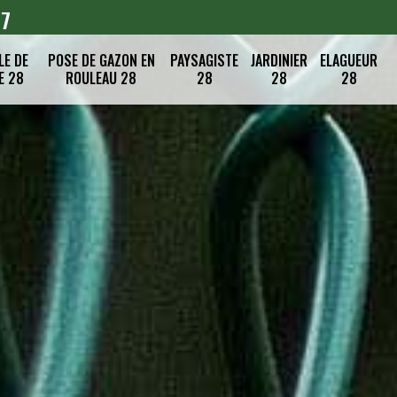
07
LE DE
POSE DE GAZON EN
PAYSAGISTE
JARDINIER
ELAGUEUR
E 28
ROULEAU 28
28
28
28