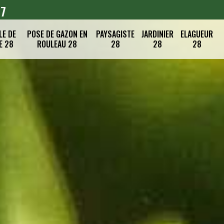
07
LE DE
POSE DE GAZON EN
PAYSAGISTE
JARDINIER
ELAGUEUR
E 28
ROULEAU 28
28
28
28