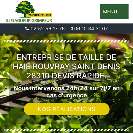
MENU
02 52 56 17 76
06 10 34 31 07
ENTREPRISE DE TAILLE DE
HAIE ROUVRAY SAINT DENIS
28310 DEVIS RAPIDE.
Nous intervenons 24h/24 sur 7j/7 en
cas d'urgence
NOS RÉALISATIONS